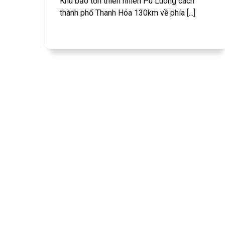
Khu bảo tồn thiên nhiên Pù Luông cách
thành phố Thanh Hóa 130km về phía [...]