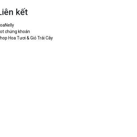
Liên kết
oaNelly
ot chứng khoán
hop Hoa Tươi & Giỏ Trái Cây