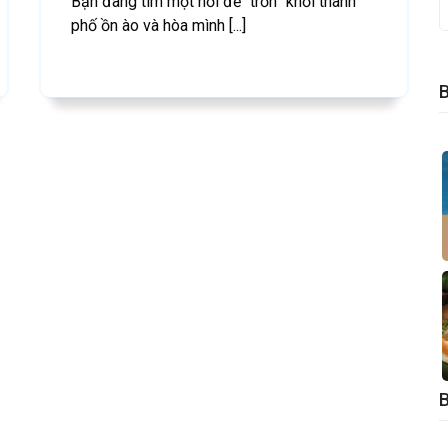
Bạn đang tìm một nơi để “trốn” khỏi thành
phố ồn ào và hòa mình [...]