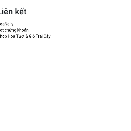
Liên kết
oaNelly
ot chứng khoán
hop Hoa Tươi & Giỏ Trái Cây