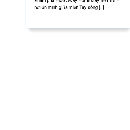
Khám phá Hide Away Homestay Bến Tre –
nơi ẩn mình giữa miền Tây sông [...]