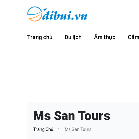
Trang chủ
Du lịch
Ẩm thực
Cắm 
Ms San Tours
Trang Chủ
Ms San Tours