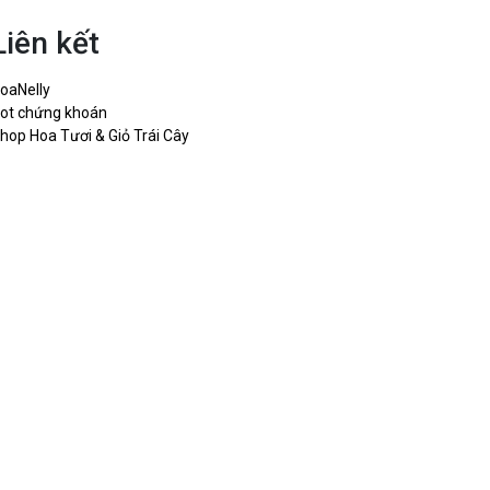
Liên kết
oaNelly
ot chứng khoán
hop Hoa Tươi & Giỏ Trái Cây