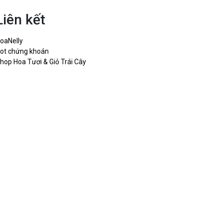
Liên kết
oaNelly
ot chứng khoán
hop Hoa Tươi & Giỏ Trái Cây