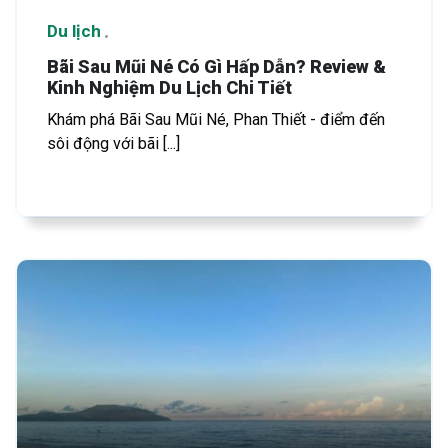
Du lịch
Bãi Sau Mũi Né Có Gì Hấp Dẫn? Review &
Kinh Nghiệm Du Lịch Chi Tiết
Khám phá Bãi Sau Mũi Né, Phan Thiết - điểm đến
sôi động với bãi [...]