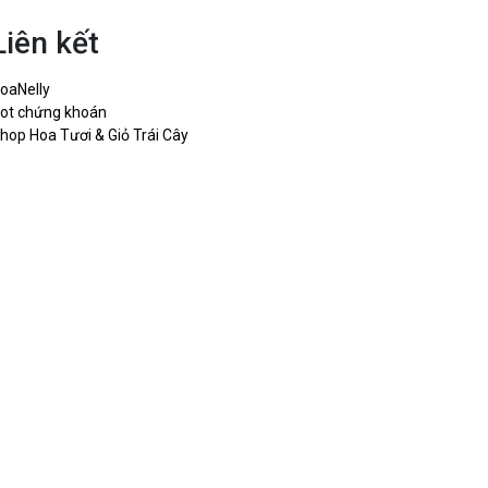
Liên kết
oaNelly
ot chứng khoán
hop Hoa Tươi & Giỏ Trái Cây