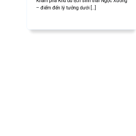
Khám phá Khu du lịch sinh thái Ngọc Xương
– điểm đến lý tưởng dưới [...]