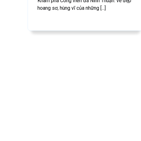
Khám phá Công viên đá Ninh Thuận: vẻ đẹp
hoang sơ, hùng vĩ của những [...]