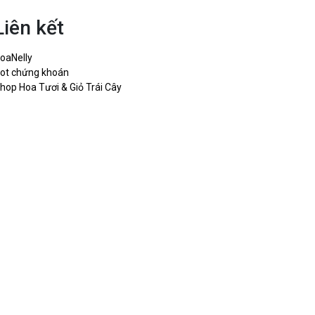
Liên kết
oaNelly
ot chứng khoán
hop Hoa Tươi & Giỏ Trái Cây