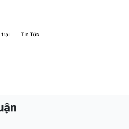
trại
Tin Tức
uận