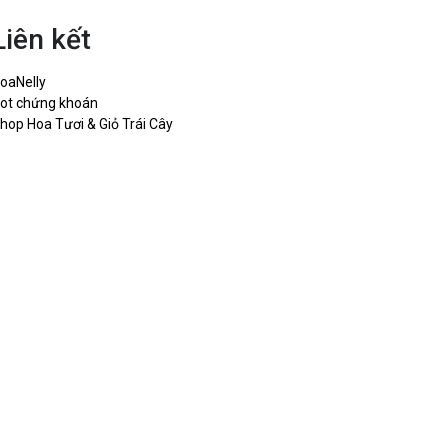
Liên kết
oaNelly
ot chứng khoán
hop Hoa Tươi & Giỏ Trái Cây