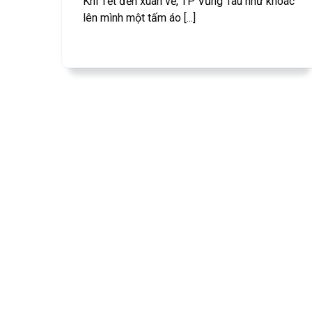
Khi Tết đến xuân về, TP Vũng Tàu như khoác
lên mình một tấm áo [...]