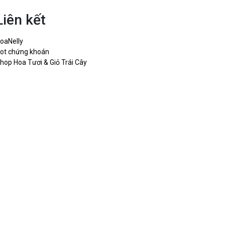
Liên kết
oaNelly
ot chứng khoán
hop Hoa Tươi & Giỏ Trái Cây