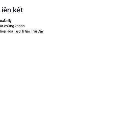
Liên kết
oaNelly
ot chứng khoán
hop Hoa Tươi & Giỏ Trái Cây