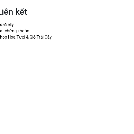
Liên kết
oaNelly
ot chứng khoán
hop Hoa Tươi & Giỏ Trái Cây