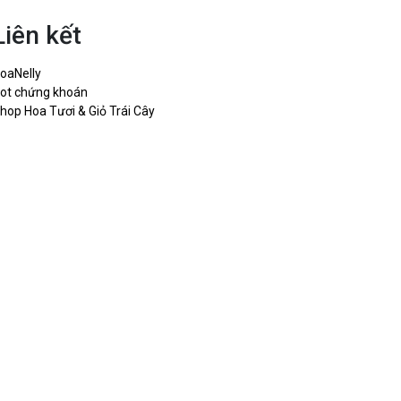
Liên kết
oaNelly
ot chứng khoán
hop Hoa Tươi & Giỏ Trái Cây