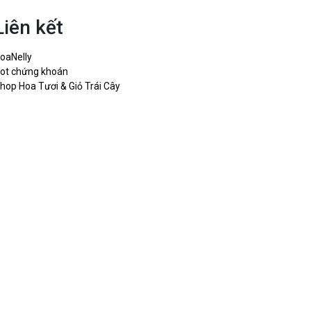
Liên kết
oaNelly
ot chứng khoán
hop Hoa Tươi & Giỏ Trái Cây