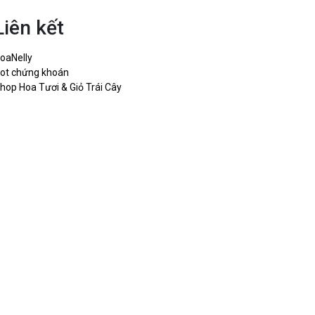
Liên kết
oaNelly
ot chứng khoán
hop Hoa Tươi & Giỏ Trái Cây