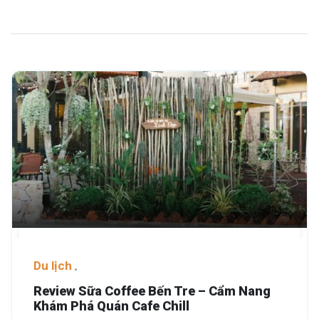
Du lịch
Review Sữa Coffee Bến Tre – Cẩm Nang
Khám Phá Quán Cafe Chill