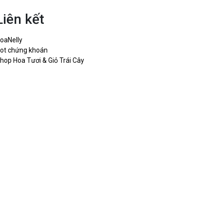
Liên kết
oaNelly
ot chứng khoán
hop Hoa Tươi & Giỏ Trái Cây