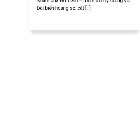
Khám phá Hồ Tràm – điểm đến lý tưởng với
bãi biển hoang sơ, cát [...]