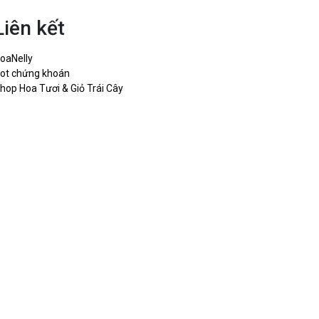
Liên kết
oaNelly
ot chứng khoán
hop Hoa Tươi & Giỏ Trái Cây