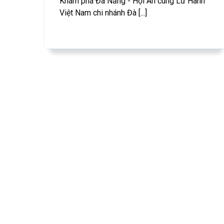
Khám phá Đà Nẵng - Hội An cùng Lữ Hành
Việt Nam chi nhánh Đà [...]