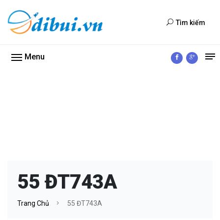
Tìm kiếm
Menu
55 ĐT743A
Trang Chủ
55 ĐT743A