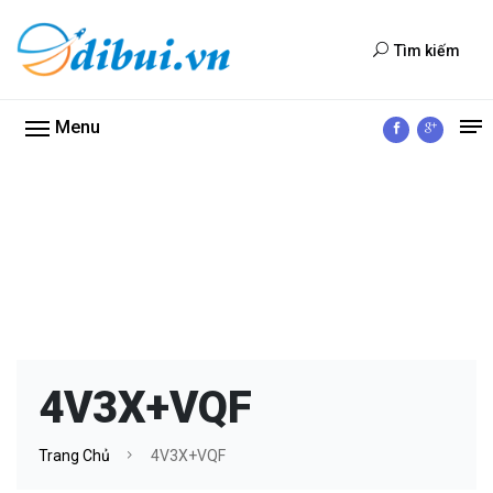
Tìm kiếm
Menu
4V3X+VQF
Trang Chủ
4V3X+VQF