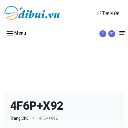
Tìm kiếm
Menu
4F6P+X92
Trang Chủ
4F6P+X92