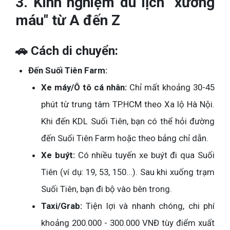
3. Kinh nghiệm du lịch "xương
máu" từ A đến Z
🚗 Cách di chuyển:
Đến Suối Tiên Farm:
Xe máy/Ô tô cá nhân:
Chỉ mất khoảng 30-45
phút từ trung tâm TP.HCM theo Xa lộ Hà Nội.
Khi đến KDL Suối Tiên, bạn có thể hỏi đường
đến Suối Tiên Farm hoặc theo bảng chỉ dẫn.
Xe buýt:
Có nhiều tuyến xe buýt đi qua Suối
Tiên (ví dụ: 19, 53, 150...). Sau khi xuống trạm
Suối Tiên, bạn đi bộ vào bên trong.
Taxi/Grab:
Tiện lợi và nhanh chóng, chi phí
khoảng 200.000 - 300.000 VNĐ tùy điểm xuất