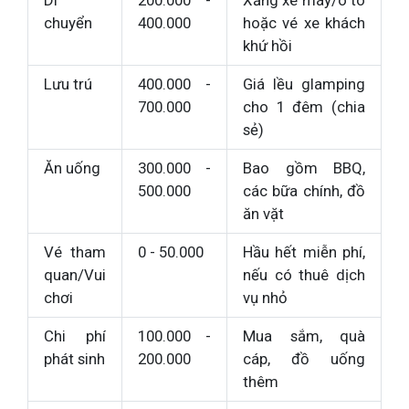
chuyển
400.000
hoặc vé xe khách
khứ hồi
Lưu trú
400.000 -
Giá lều glamping
700.000
cho 1 đêm (chia
sẻ)
Ăn uống
300.000 -
Bao gồm BBQ,
500.000
các bữa chính, đồ
ăn vặt
Vé tham
0 - 50.000
Hầu hết miễn phí,
quan/Vui
nếu có thuê dịch
chơi
vụ nhỏ
Chi phí
100.000 -
Mua sắm, quà
phát sinh
200.000
cáp, đồ uống
thêm