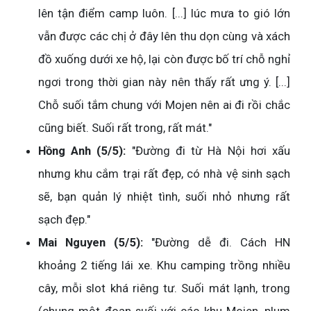
lên tận điểm camp luôn. [...] lúc mưa to gió lớn
vẫn được các chị ở đây lên thu dọn cùng và xách
đồ xuống dưới xe hộ, lại còn được bố trí chỗ nghỉ
ngơi trong thời gian này nên thấy rất ưng ý. [...]
Chỗ suối tắm chung với Mojen nên ai đi rồi chắc
cũng biết. Suối rất trong, rất mát."
Hồng Anh (5/5):
"Đường đi từ Hà Nội hơi xấu
nhưng khu cắm trại rất đẹp, có nhà vệ sinh sạch
sẽ, bạn quản lý nhiệt tình, suối nhỏ nhưng rất
sạch đẹp."
Mai Nguyen (5/5):
"Đường dễ đi. Cách HN
khoảng 2 tiếng lái xe. Khu camping trồng nhiều
cây, mỗi slot khá riêng tư. Suối mát lạnh, trong
(chung một đoạn suối với các khu Mojen, plum