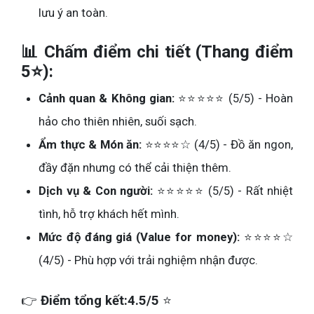
lưu ý an toàn.
📊 Chấm điểm chi tiết (Thang điểm
5⭐):
Cảnh quan & Không gian:
⭐⭐⭐⭐⭐ (5/5) - Hoàn
hảo cho thiên nhiên, suối sạch.
Ẩm thực & Món ăn:
⭐⭐⭐⭐☆ (4/5) - Đồ ăn ngon,
đầy đặn nhưng có thể cải thiện thêm.
Dịch vụ & Con người:
⭐⭐⭐⭐⭐ (5/5) - Rất nhiệt
tình, hỗ trợ khách hết mình.
Mức độ đáng giá (Value for money):
⭐⭐⭐⭐☆
(4/5) - Phù hợp với trải nghiệm nhận được.
👉
Điểm tổng kết:
4.5/5
⭐