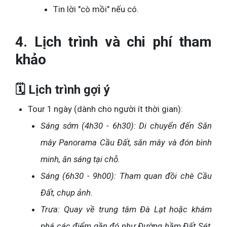
Tin lời "cò mồi" nếu có.
4. Lịch trình và chi phí tham
khảo
🗓️ Lịch trình gợi ý
Tour 1 ngày (dành cho người ít thời gian):
Sáng sớm (4h30 - 6h30): Di chuyển đến Săn
mây Panorama Cầu Đất, săn mây và đón bình
minh, ăn sáng tại chỗ.
Sáng (6h30 - 9h00): Tham quan đồi chè Cầu
Đất, chụp ảnh.
Trưa: Quay về trung tâm Đà Lạt hoặc khám
phá các điểm gần đó như Đường hầm Đất Sét,