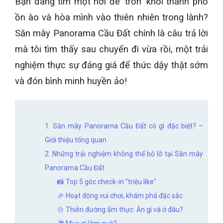
Bạn đang tìm một nơi để 'trốn' khỏi thành phố
ồn ào và hòa mình vào thiên nhiên trong lành?
Săn mây Panorama Cầu Đất chính là câu trả lời
mà tôi tìm thấy sau chuyến đi vừa rồi, một trải
nghiệm thực sự đáng giá để thức dậy thật sớm
và đón bình minh huyền ảo!
1. Săn mây Panorama Cầu Đất có gì đặc biệt? –
Giới thiệu tổng quan
2. Những trải nghiệm không thể bỏ lỡ tại Săn mây
Panorama Cầu Đất
📸 Top 5 góc check-in "triệu like"
🎉 Hoạt động vui chơi, khám phá đặc sắc
🍲 Thiên đường ẩm thực: Ăn gì và ở đâu?