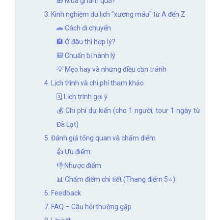
🎁 Mua gì làm quà?
3. Kinh nghiệm du lịch "xương máu" từ A đến Z
🚗 Cách di chuyển
🏨 Ở đâu thì hợp lý?
🎒 Chuẩn bị hành lý
💡 Mẹo hay và những điều cần tránh
4. Lịch trình và chi phí tham khảo
🗓️ Lịch trình gợi ý
💰 Chi phí dự kiến (cho 1 người, tour 1 ngày từ
Đà Lạt)
5. Đánh giá tổng quan và chấm điểm
👍 Ưu điểm:
👎 Nhược điểm:
📊 Chấm điểm chi tiết (Thang điểm 5⭐):
6. Feedback
7. FAQ – Câu hỏi thường gặp