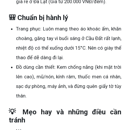
giá rẻ ở Đà Lạt (Giá từ 200.000 VNĐ/đêm).
🎒 Chuẩn bị hành lý
Trang phục: Luôn mang theo áo khoác ấm, khăn
choàng, găng tay vì buổi sáng ở Cầu Đất rất lạnh,
nhiệt độ có thể xuống dưới 15°C. Nên có giày thể
thao để dễ dàng đi lại.
Đồ dùng cần thiết: Kem chống nắng (khi mặt trời
lên cao), mũ/nón, kính râm, thuốc men cá nhân,
sạc dự phòng, máy ảnh, và đừng quên giấy tờ tùy
thân.
💡 Mẹo hay và những điều cần
tránh