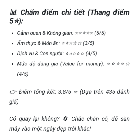
📊 Chấm điểm chi tiết (Thang điểm
5⭐):
Cảnh quan & Không gian: ⭐⭐⭐⭐⭐ (5/5)
Ẩm thực & Món ăn: ⭐⭐⭐☆☆ (3/5)
Dịch vụ & Con người: ⭐⭐⭐⭐☆ (4/5)
Mức độ đáng giá (Value for money): ⭐⭐⭐⭐☆
(4/5)
👉 Điểm tổng kết: 3.8/5 ⭐ (Dựa trên 435 đánh
giá)
Có quay lại không? 🔄 Chắc chắn có, để săn
mây vào một ngày đẹp trời khác!