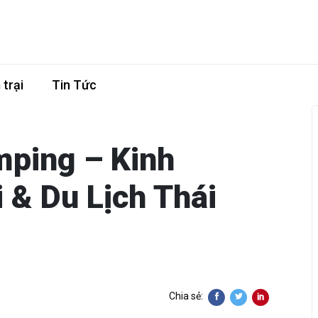
trại
Tin Tức
mping – Kinh
 & Du Lịch Thái
Chia sẻ: