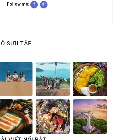
Follow me:
BỘ SƯU TẬP
BÀI VIẾT NỔI BẬT