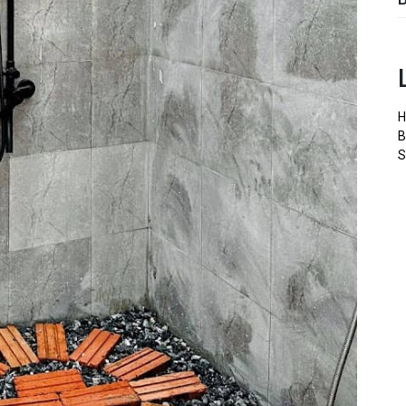
H
B
S