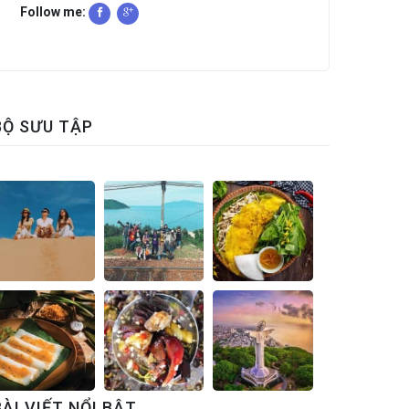
Follow me:
BỘ SƯU TẬP
BÀI VIẾT NỔI BẬT