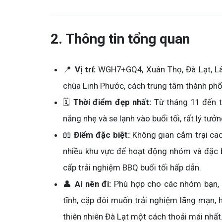
2. Thông tin tổng quan
📍
Vị trí:
WGH7+GQ4, Xuân Thọ, Đà Lạt, Lâ
chùa Linh Phước, cách trung tâm thành ph
🗓️
Thời điểm đẹp nhất:
Từ tháng 11 đến th
nắng nhẹ và se lạnh vào buổi tối, rất lý tưở
📖
Điểm đặc biệt:
Không gian cắm trại cao c
nhiều khu vực để hoạt động nhóm và đặc bi
cấp trải nghiệm BBQ buổi tối hấp dẫn.
👤
Ai nên đi:
Phù hợp cho các nhóm bạn, 
tĩnh, cặp đôi muốn trải nghiệm lãng mạn,
thiên nhiên Đà Lạt một cách thoải mái nhất