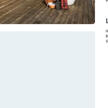
H
B
S