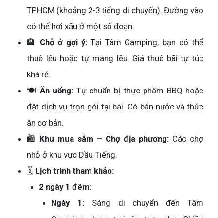
TP.HCM (khoảng 2-3 tiếng di chuyển). Đường vào
có thể hơi xấu ở một số đoạn.
🏨
Chỗ ở gợi ý:
Tại Tâm Camping, bạn có thể
thuê lều hoặc tự mang lều. Giá thuê bãi tự túc
khá rẻ.
🍽️
Ăn uống:
Tự chuẩn bị thực phẩm BBQ hoặc
đặt dịch vụ trọn gói tại bãi. Có bán nước và thức
ăn cơ bản.
🛍️
Khu mua sắm – Chợ địa phương:
Các chợ
nhỏ ở khu vực Dầu Tiếng.
🗓️
Lịch trình tham khảo:
2 ngày 1 đêm:
Ngày 1:
Sáng di chuyển đến Tâm