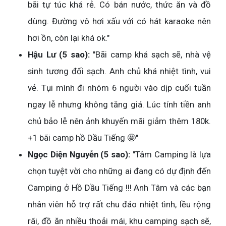
bãi tự túc khá rẻ. Có bán nước, thức ăn và đồ
dùng. Đường vô hơi xấu với có hát karaoke nên
hơi ồn, còn lại khá ok."
Hậu Lư (5 sao):
"Bãi camp khá sạch sẽ, nhà vệ
sinh tương đối sạch. Anh chủ khá nhiệt tình, vui
vẻ. Tụi mình đi nhóm 6 người vào dịp cuối tuần
ngay lễ nhưng không tăng giá. Lúc tính tiền anh
chủ bảo lễ nên ảnh khuyến mãi giảm thêm 180k.
+1 bãi camp hồ Dầu Tiếng 🤩"
Ngọc Diện Nguyễn (5 sao):
"Tâm Camping là lựa
chọn tuyệt vời cho những ai đang có dự định đến
Camping ở Hồ Dầu Tiếng !!! Anh Tâm và các bạn
nhân viên hỗ trợ rất chu đáo nhiệt tình, lều rộng
rãi, đồ ăn nhiều thoải mái, khu camping sạch sẽ,