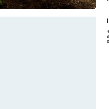
H
B
S