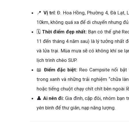
📍
Vị trí:
Đ. Hoa Hồng, Phường 4, Đà Lạt, 
10km, không quá xa để di chuyển nhưng đủ y
🗓️
Thời điểm đẹp nhất:
Bạn có thể ghé Reo
11 đến tháng 4 năm sau) là lý tưởng nhất 
và lửa trại. Mùa mưa sẽ có không khí se 
lịch trình chèo SUP.
📖
Điểm đặc biệt:
Reo Campsite nổi bật 
trong xanh và những trải nghiệm “chữa làn
hoặc tiếng chuột chạy chít chít bên ngoài l
👤
Ai nên đi:
Gia đình, cặp đôi, nhóm bạn t
yên bình để thư giãn, nạp năng lượng.