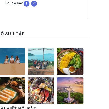
Follow me:
BỘ SƯU TẬP
BÀI VIẾT NỔI BẬT