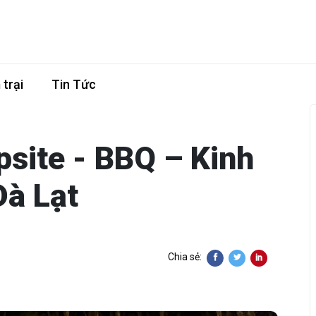
trại
Tin Tức
site - BBQ – Kinh
Đà Lạt
Chia sẻ: