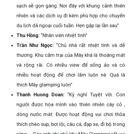
sạch sẽ gọn gàng. Nơi đây với khung cảnh thiên
nhiên và các dịch vụ đi kèm phù hợp cho chuyến
du lịch dã ngoại cuối tuần. Hẹn gặp lại lần sau”
Thu Hồng:
“Nhân viên nhiệt tình”
Trần Như Ngọc:
“Chủ nhà rất nhiệt tình và dễ
thương. Khu cắm trại của Mây khá là thoáng mát
và rộng rãi. Có nhiều view để sống ảo và có
nhiều hoạt động để chơi lắm luôn nè. Quá là
thích Mây glamping luôn”
Thanh Huong Doan:
“Kỳ nghỉ Tuyệt vời. Con
người được hòa mình vào thiên nhiên cây cỏ ,
dòng nước mát. Được hoạt động vui chơi thỏa
thích chèo sup, bơi lội, câu cá, đạp xe, đi bộ trong
rừng.... Các anh chị chủ khu Mây Glamping rất vui