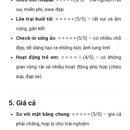
vui, miễn phí, view đẹp.
Lửa trại buổi tối:
⭐⭐⭐⭐⭐(5/5) – rất vui và ấm
cúng, gắn kết.
Check-in sống ảo:
⭐⭐⭐⭐⭐(5/5) – có nhiều chỗ
đẹp, dễ dàng tạo ra những bức ảnh lung linh.
Hoạt động trẻ em:
⭐⭐⭐⭐☆(4/5) – có không
gian rộng rãi và nhiều hoạt động phù hợp (chèo
sup, đạp xe).
5. Giá cả
So với mặt bằng chung:
⭐⭐⭐⭐⭐(5/5) – giá cả
phải chăng, hợp lý cho trải nghiệm.