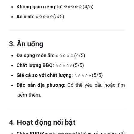
Không gian riêng tư:
⭐⭐⭐⭐☆(4/5)
An ninh:
⭐⭐⭐⭐⭐(5/5)
3. Ăn uống
Đa dạng món ăn:
⭐⭐⭐⭐☆(4/5)
Chất lượng BBQ:
⭐⭐⭐⭐⭐(5/5)
Giá cả so với chất lượng:
⭐⭐⭐⭐⭐(5/5)
Đặc sản địa phương:
Có thể yêu cầu hoặc tìm
kiếm thêm.
4. Hoạt động nổi bật
Chèo SUP/Kayak:
⭐⭐⭐⭐⭐(5/5) – trải nghiệm rất