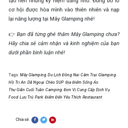
tạo nên những kỷ niệm đáng nhớ. Đừng bỏ lỡ
cơ hội được hòa mình vào thiên nhiên và nạp
lại năng lượng tại Mây Glamping nhé!
👉
Bạn đã từng ghé thăm Mây Glamping chưa?
Hãy chia sẻ cảm nhận và kinh nghiệm của bạn
dưới phần bình luận nhé!
Tags:
Mây Glamping
Du Lịch Đồng Nai
Cắm Trại
Glamping
Hồ Trị An
Dã Ngoại
Chèo SUP
Địa Điểm Sống Ảo
Thư Giãn Cuối Tuần
Camping
Đơn Vị Cung Cấp Dịch Vụ
Food
Lưu Trú
Park
Điểm Đến Yêu Thích
Restaurant
Chia sẻ: