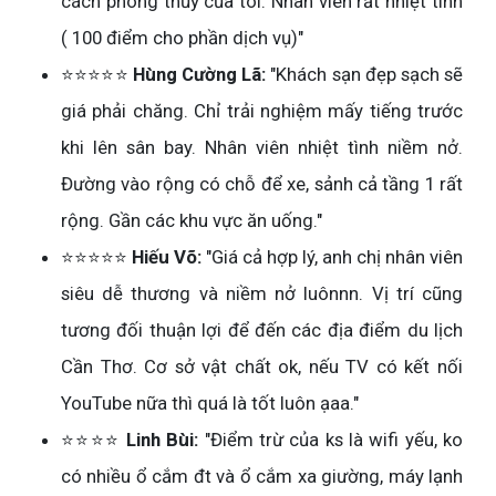
cách phong thủy của tôi. Nhân viên rất nhiệt tình
( 100 điểm cho phần dịch vụ)"
⭐⭐⭐⭐⭐
Hùng Cường Lã:
"Khách sạn đẹp sạch sẽ
giá phải chăng. Chỉ trải nghiệm mấy tiếng trước
khi lên sân bay. Nhân viên nhiệt tình niềm nở.
Đường vào rộng có chỗ để xe, sảnh cả tầng 1 rất
rộng. Gần các khu vực ăn uống."
⭐⭐⭐⭐⭐
Hiếu Võ:
"Giá cả hợp lý, anh chị nhân viên
siêu dễ thương và niềm nở luônnn. Vị trí cũng
tương đối thuận lợi để đến các địa điểm du lịch
Cần Thơ. Cơ sở vật chất ok, nếu TV có kết nối
YouTube nữa thì quá là tốt luôn ạaa."
⭐⭐⭐⭐
Linh Bùi:
"Điểm trừ của ks là wifi yếu, ko
có nhiều ổ cắm đt và ổ cắm xa giường, máy lạnh