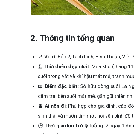
2. Thông tin tổng quan
📍
Vị trí:
Bản 2, Tánh Linh, Bình Thuận, Việ
🗓️
Thời điểm đẹp nhất:
Mùa khô (tháng 11 
suối trong vắt và khí hậu mát mẻ, tránh mư
📖
Điểm đặc biệt:
Sở hữu dòng suối La Ngâ
cắm trại bên suối mát mẻ, gần gũi thiên nhi
👤
Ai nên đi:
Phù hợp cho gia đình, cặp đôi
sinh thái và muốn tìm một nơi yên bình để t
🕒
Thời gian lưu trú lý tưởng:
2 ngày 1 đêm