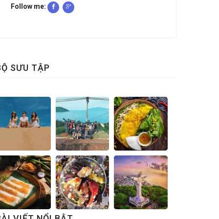
Follow me:
BỘ SƯU TẬP
BÀI VIẾT NỔI BẬT