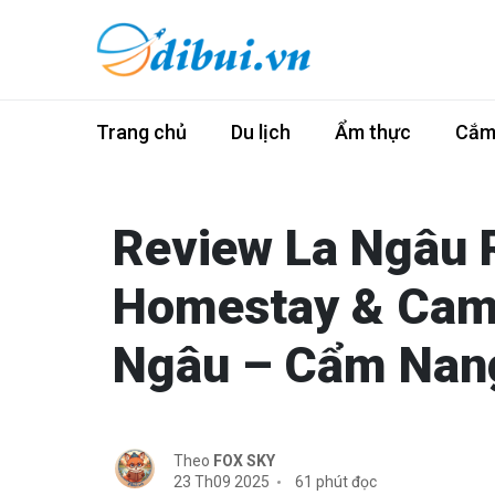
Trang chủ
Du lịch
Ẩm thực
Cắm 
Review La Ngâu 
Homestay & Camp
Ngâu – Cẩm Nang
Theo
FOX SKY
23 Th09 2025
61 phút đọc