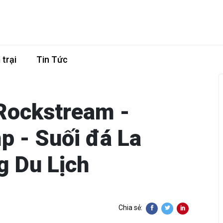
trại
Tin Tức
Rockstream -
 - Suối đá La
 Du Lịch
Chia sẻ: