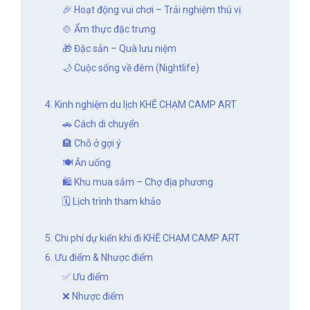
🎉 Hoạt động vui chơi – Trải nghiệm thú vị
🍲 Ẩm thực đặc trưng
🎁 Đặc sản – Quà lưu niệm
🌙 Cuộc sống về đêm (Nightlife)
4. Kinh nghiệm du lịch KHẼ CHẠM CAMP ART
🚗 Cách di chuyển
🏨 Chỗ ở gợi ý
🍽️ Ăn uống
🛍️ Khu mua sắm – Chợ địa phương
🗓️ Lịch trình tham khảo
5. Chi phí dự kiến khi đi KHẼ CHẠM CAMP ART
6. Ưu điểm & Nhược điểm
✅ Ưu điểm
❌ Nhược điểm