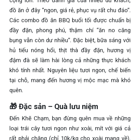
cộng lớn. Theo đánh giá của nhiều du khách,
đồ ăn ở đây “ngon, giá rẻ, phục vụ rất chu đáo”.
Các combo đồ ăn BBQ buổi tối được chuẩn bị
đầy đặn, phong phú, thậm chí “ăn no căng
bụng vẫn còn dư nhiều”. Đặc biệt, bữa sáng với
hủ tiếu nóng hổi, thịt thà đầy đặn, hương vị
đậm đà sẽ làm hài lòng cả những thực khách
khó tính nhất. Nguyên liệu tươi ngon, chế biến
tại chỗ, mang đến hương vị mộc mạc mà khó
quên.
🎁 Đặc sản – Quà lưu niệm
Đến Khẽ Chạm, bạn đừng quên mua về những
loại trái cây tươi ngon như xoài, mít với giá cả
rất phải chăng (chỉ 10k/kg cho xoài mang về).