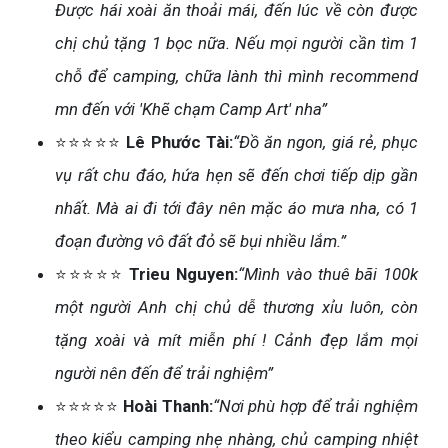
Được hái xoài ăn thoải mái, đến lúc về còn được
chị chủ tặng 1 bọc nữa. Nếu mọi người cần tìm 1
chỗ để camping, chữa lành thì mình recommend
mn đến với 'Khẽ chạm Camp Art' nha”
⭐⭐⭐⭐⭐
Lê Phước Tài:
“Đồ ăn ngon, giá rẻ, phục
vụ rất chu đáo, hứa hẹn sẽ đến chơi tiếp dịp gần
nhất. Mà ai đi tới đây nên mặc áo mưa nha, có 1
đoạn đường vô đất đỏ sẽ bụi nhiều lắm.”
⭐⭐⭐⭐⭐
Trieu Nguyen:
“Mình vào thuê bãi 100k
một người Anh chị chủ dễ thương xỉu luôn, còn
tặng xoài và mít miễn phí ! Cảnh đẹp lắm mọi
người nên đến để trải nghiệm”
⭐⭐⭐⭐⭐
Hoài Thanh:
“Nơi phù hợp để trải nghiệm
theo kiểu camping nhẹ nhàng, chủ camping nhiệt