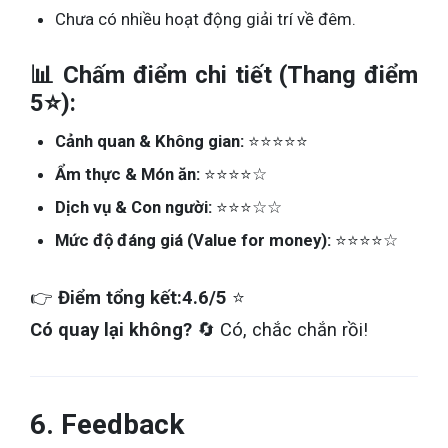
Chưa có nhiều hoạt động giải trí về đêm.
📊 Chấm điểm chi tiết (Thang điểm
5⭐):
Cảnh quan & Không gian:
⭐⭐⭐⭐⭐
Ẩm thực & Món ăn:
⭐⭐⭐⭐☆
Dịch vụ & Con người:
⭐⭐⭐☆☆
Mức độ đáng giá (Value for money):
⭐⭐⭐⭐☆
👉
Điểm tổng kết:
4.6/5
⭐
Có quay lại không?
🔄 Có, chắc chắn rồi!
6. Feedback