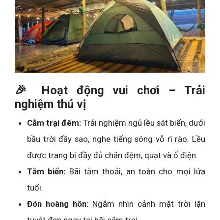
🎉 Hoạt động vui chơi – Trải
nghiệm thú vị
Cắm trại đêm:
Trải nghiệm ngủ lều sát biển, dưới
bầu trời đầy sao, nghe tiếng sóng vỗ rì rào. Lều
được trang bị đầy đủ chăn đệm, quạt và ổ điện.
Tắm biển:
Bãi tắm thoải, an toàn cho mọi lứa
tuổi.
Đón hoàng hôn:
Ngắm nhìn cảnh mặt trời lặn
tuyệt đẹp ngay tại bãi cắm trại.