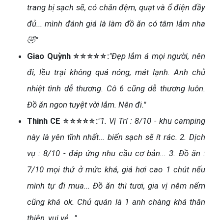
trang bị sạch sẽ, có chăn đệm, quạt và ổ điện đầy
đủ... mình đánh giá là làm đồ ăn có tâm lắm nha
🤣"
Giao Quỳnh ⭐⭐⭐⭐⭐:
"Đẹp lắm á mọi người, nên
đi, lều trại không quá nóng, mát lạnh. Anh chủ
nhiệt tình dễ thương. Cô 6 cũng dễ thương luôn.
Đồ ăn ngon tuyệt vời lắm. Nên đi."
Thinh CE ⭐⭐⭐⭐⭐:
"1. Vị Trí : 8/10 - khu camping
này là yên tĩnh nhất... biển sạch sẽ ít rác. 2. Dịch
vụ : 8/10 - đáp ứng nhu cầu cơ bản... 3. Đồ ăn :
7/10 mọi thứ ở mức khá, giá hơi cao 1 chút nếu
mình tự đi mua... Đồ ăn thì tươi, gia vị nêm nếm
cũng khá ok. Chủ quán là 1 anh chàng khá thân
thiện, vui vẻ..."