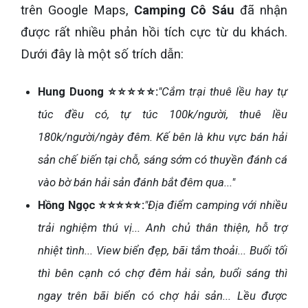
trên Google Maps,
Camping Cô Sáu
đã nhận
được rất nhiều phản hồi tích cực từ du khách.
Dưới đây là một số trích dẫn:
Hung Duong ⭐⭐⭐⭐⭐:
"Cắm trại thuê lều hay tự
túc đều có, tự túc 100k/người, thuê lều
180k/người/ngày đêm. Kế bên là khu vực bán hải
sản chế biến tại chỗ, sáng sớm có thuyền đánh cá
vào bờ bán hải sản đánh bắt đêm qua..."
Hồng Ngọc ⭐⭐⭐⭐⭐:
"Địa điểm camping với nhiều
trải nghiệm thú vị... Anh chủ thân thiện, hỗ trợ
nhiệt tình... View biển đẹp, bãi tắm thoải... Buổi tối
thì bên cạnh có chợ đêm hải sản, buổi sáng thì
ngay trên bãi biển có chợ hải sản... Lều được