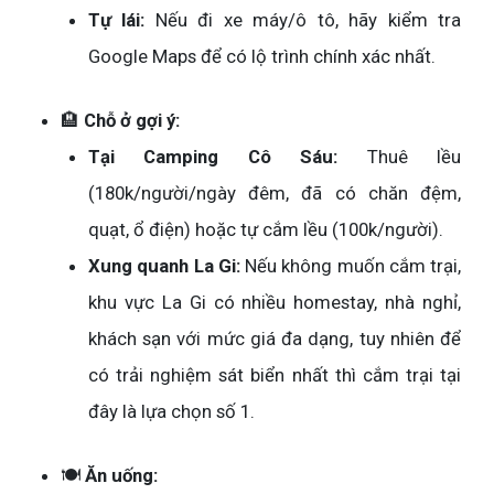
Tự lái:
Nếu đi xe máy/ô tô, hãy kiểm tra
Google Maps để có lộ trình chính xác nhất.
🏨
Chỗ ở gợi ý:
Tại Camping Cô Sáu:
Thuê lều
(180k/người/ngày đêm, đã có chăn đệm,
quạt, ổ điện) hoặc tự cắm lều (100k/người).
Xung quanh La Gi:
Nếu không muốn cắm trại,
khu vực La Gi có nhiều homestay, nhà nghỉ,
khách sạn với mức giá đa dạng, tuy nhiên để
có trải nghiệm sát biển nhất thì cắm trại tại
đây là lựa chọn số 1.
🍽️
Ăn uống: