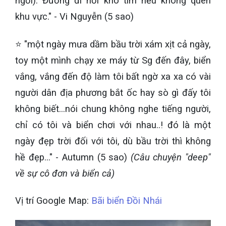
ngơi). Đường đi hơi khó tìm nếu không quen
khu vực." - Vi Nguyễn (5 sao)
⭐ "một ngày mưa dầm bầu trời xám xịt cả ngày,
toy một mình chạy xe máy từ Sg đến đây, biển
vắng, vắng đến độ làm tôi bất ngờ xa xa có vài
người dân địa phương bắt ốc hay sò gì đấy tôi
không biết…nói chung không nghe tiếng người,
chỉ có tôi và biển chơi với nhau..! đó là một
ngày đẹp trời đối với tôi, dù bầu trời thì không
hề đẹp…" - Autumn (5 sao)
(Câu chuyện "deep"
về sự cô đơn và biển cả)
Vị trí Google Map:
Bãi biển Đồi Nhái