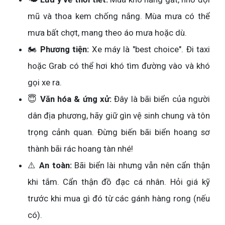
mũ và thoa kem chống nắng. Mùa mưa có thể
mưa bất chợt, mang theo áo mưa hoặc dù.
🏍️
Phương tiện:
Xe máy là "best choice". Đi taxi
hoặc Grab có thể hơi khó tìm đường vào và khó
gọi xe ra.
😇
Văn hóa & ứng xử:
Đây là bãi biển của người
dân địa phương, hãy giữ gìn vệ sinh chung và tôn
trọng cảnh quan. Đừng biến bãi biển hoang sơ
thành bãi rác hoang tàn nhé!
⚠️
An toàn:
Bãi biển lài nhưng vẫn nên cẩn thận
khi tắm. Cẩn thận đồ đạc cá nhân. Hỏi giá kỹ
trước khi mua gì đó từ các gánh hàng rong (nếu
có).