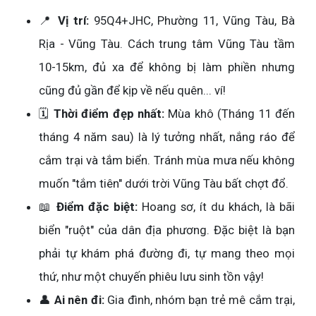
📍
Vị trí:
95Q4+JHC, Phường 11, Vũng Tàu, Bà
Rịa - Vũng Tàu. Cách trung tâm Vũng Tàu tầm
10-15km, đủ xa để không bị làm phiền nhưng
cũng đủ gần để kịp về nếu quên... ví!
🗓️
Thời điểm đẹp nhất:
Mùa khô (Tháng 11 đến
tháng 4 năm sau) là lý tưởng nhất, nắng ráo để
cắm trại và tắm biển. Tránh mùa mưa nếu không
muốn "tắm tiên" dưới trời Vũng Tàu bất chợt đổ.
📖
Điểm đặc biệt:
Hoang sơ, ít du khách, là bãi
biển "ruột" của dân địa phương. Đặc biệt là bạn
phải tự khám phá đường đi, tự mang theo mọi
thứ, như một chuyến phiêu lưu sinh tồn vậy!
👤
Ai nên đi:
Gia đình, nhóm bạn trẻ mê cắm trại,