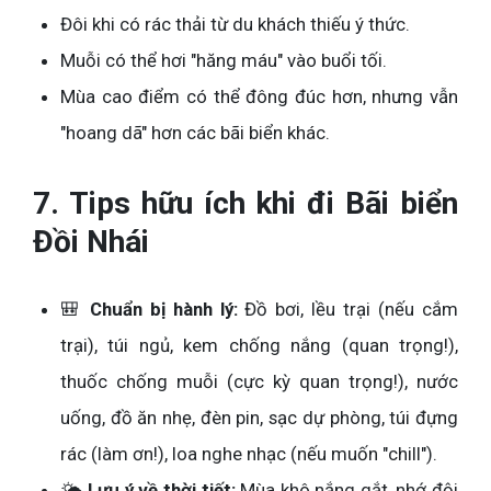
Đôi khi có rác thải từ du khách thiếu ý thức.
Muỗi có thể hơi "hăng máu" vào buổi tối.
Mùa cao điểm có thể đông đúc hơn, nhưng vẫn
"hoang dã" hơn các bãi biển khác.
7. Tips hữu ích khi đi Bãi biển
Đồi Nhái
🎒
Chuẩn bị hành lý:
Đồ bơi, lều trại (nếu cắm
trại), túi ngủ, kem chống nắng (quan trọng!),
thuốc chống muỗi (cực kỳ quan trọng!), nước
uống, đồ ăn nhẹ, đèn pin, sạc dự phòng, túi đựng
rác (làm ơn!), loa nghe nhạc (nếu muốn "chill").
🌤️
Lưu ý về thời tiết:
Mùa khô nắng gắt, nhớ đội