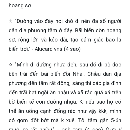
hoang sơ.
⭐ "Đường vào đây hơi khó đi nên đa số người
dân địa phương tắm ở đây. Bãi biển còn hoang
sơ, rộng lớn và kéo dài, tạo cảm giác bao la
biển trời." - Alucard vns (4 sao)
⭐ "Mình đi đường nhựa đến, sau đó đi bộ dọc
bên trái đến bãi biển đồi Nhái. Chiều dân địa
phương đến tắm rất đông, sáng thì các gia đình
đến trãi bạt ngồi ăn nhậu và xã rác quá xá trên
bờ biển kế con đường nhựa. K hiểu sao họ có
thể ăn uống cạnh đống rác như vậy kkk, mình
có gom đốt bớt mà k xuể. Tối tầm gần 5-6h
muỗi ra rất nhiều." - anh tam (4 sao)
(Lưu ý