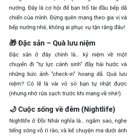
nướng. Đây là cơ hội để bạn trổ tài đầu bếp dã
chiến của mình. Đừng quên mang theo gia vị và
bếp nướng nhé, không ai phục vụ tận răng đâu!
🎁 Đặc sản – Quà lưu niệm
Đặc sản ở đây chính là... kỷ niệm về một
chuyến đi "tự lực cánh sinh" đầy hài hước và
những bức ảnh "check-in" hoang dã. Quà lưu
niệm? Có lẽ là vài vỏ sò bạn tự nhặt được
(nhưng nhớ rửa sạch trước khi mang về nhé!).
🌙 Cuộc sống về đêm (Nightlife)
Nightlife ở Đồi Nhái nghĩa là... ngắm sao, nghe
tiếng sóng vỗ rì rào, và kể chuyện ma dưới ánh