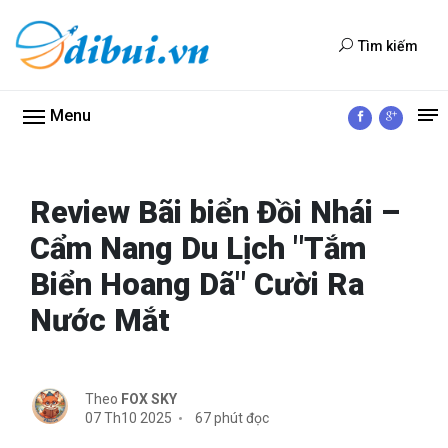
Tìm kiếm
Menu
Review Bãi biển Đồi Nhái –
Cẩm Nang Du Lịch "Tắm
Biển Hoang Dã" Cười Ra
Nước Mắt
Theo
FOX SKY
07 Th10 2025
67 phút đọc