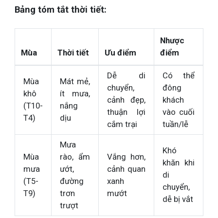
Bảng tóm tắt thời tiết:
Nhược
Mùa
Thời tiết
Ưu điểm
điểm
Dễ di
Có thể
Mùa
Mát mẻ,
chuyển,
đông
khô
ít mưa,
cảnh đẹp,
khách
(T10-
nắng
thuận lợi
vào cuối
T4)
dịu
cắm trại
tuần/lễ
Mưa
Khó
Mùa
rào, ẩm
Vắng hơn,
khăn khi
mưa
ướt,
cảnh quan
di
(T5-
đường
xanh
chuyển,
T9)
trơn
mướt
dễ bị vắt
trượt