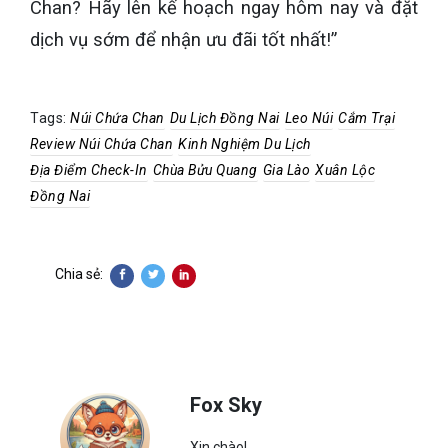
Chan? Hãy lên kế hoạch ngay hôm nay và đặt
dịch vụ sớm để nhận ưu đãi tốt nhất!”
Tags:
Núi Chứa Chan
Du Lịch Đồng Nai
Leo Núi
Cắm Trại
Review Núi Chứa Chan
Kinh Nghiệm Du Lịch
Địa Điểm Check-In
Chùa Bửu Quang
Gia Lào
Xuân Lộc
Đồng Nai
Chia sẻ:
Fox Sky
Xin chào!