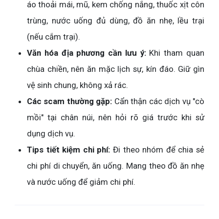
áo thoải mái, mũ, kem chống nắng, thuốc xịt côn
trùng, nước uống đủ dùng, đồ ăn nhẹ, lều trại
(nếu cắm trại).
Văn hóa địa phương cần lưu ý:
Khi tham quan
chùa chiền, nên ăn mặc lịch sự, kín đáo. Giữ gìn
vệ sinh chung, không xả rác.
Các scam thường gặp:
Cẩn thận các dịch vụ "cò
mồi" tại chân núi, nên hỏi rõ giá trước khi sử
dụng dịch vụ.
Tips tiết kiệm chi phí:
Đi theo nhóm để chia sẻ
chi phí di chuyển, ăn uống. Mang theo đồ ăn nhẹ
và nước uống để giảm chi phí.