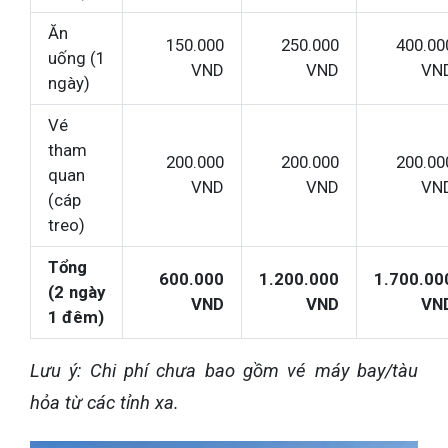
Ăn
150.000
250.000
400.00
uống (1
VND
VND
VN
ngày)
Vé
tham
200.000
200.000
200.00
quan
VND
VND
VN
(cáp
treo)
Tổng
600.000
1.200.000
1.700.00
(2 ngày
VND
VND
VN
1 đêm)
Lưu ý: Chi phí chưa bao gồm vé máy bay/tàu
hỏa từ các tỉnh xa.