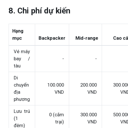
8. Chi phí dự kiến
Hạng
mục
Backpacker
Mid-range
Cao c
Vé máy
bay /
-
-
tàu
Di
chuyển
100.000
200.000
300.00
địa
VND
VND
VN
phương
Lưu trú
0 (cắm
300.000
500.00
(1
trại)
VND
VN
đêm)