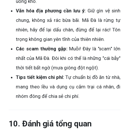
uống khô.
Văn hóa địa phương cần lưu ý:
Giữ gìn vệ sinh
chung, không xả rác bừa bãi. Mã Đà là rừng tự
nhiên, hãy để lại dấu chân, đừng để lại rác! Tôn
trọng không gian yên tĩnh của thiên nhiên.
Các scam thường gặp:
Muỗi! Đây là "scam" lớn
nhất của Mã Đà. Đôi khi có thể là những "cái bẫy"
thời tiết bất ngờ (mưa giông đột ngột).
Tips tiết kiệm chi phí:
Tự chuẩn bị đồ ăn từ nhà,
mang theo lều và dụng cụ cắm trại cá nhân, đi
nhóm đông để chia sẻ chi phí.
10. Đánh giá tổng quan