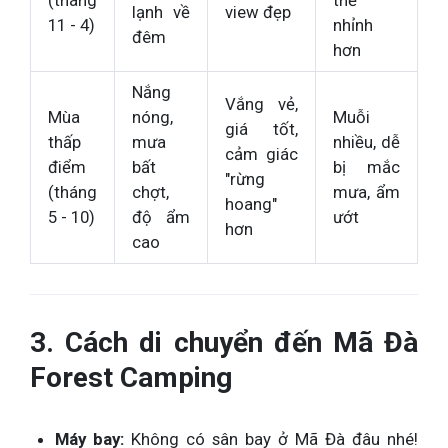
lạnh về
view đẹp
11 - 4)
nhỉnh
đêm
hơn
Nắng
Vắng vẻ,
Mùa
nóng,
Muỗi
giá tốt,
thấp
mưa
nhiều, dễ
cảm giác
điểm
bất
bị mắc
"rừng
(tháng
chợt,
mưa, ẩm
hoang"
5 - 10)
độ ẩm
ướt
hơn
cao
3. Cách di chuyển đến Mã Đà
Forest Camping
Máy bay:
Không có sân bay ở Mã Đà đâu nhé!