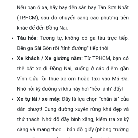
Nếu bạn ở xa, hãy bay đến sân bay Tân Sơn Nhất
(TP.HCM), sau đó chuyển sang các phương tiện
khác để đến Đồng Nai.
Tàu hỏa:
Tương tự, không có ga tàu trực tiếp.
Đến ga Sài Gòn rồi "tính đường" tiếp thôi.
Xe khách / Xe giường nằm:
Từ TP.HCM, bạn có
thể bắt xe đi Đồng Nai, xuống ở các điểm gần
Vĩnh Cửu rồi thuê xe ôm hoặc taxi vào Mã Đà.
Nhớ hỏi kỹ đường vì khu này hơi "hẻo lánh" đấy!
Xe tự lái / xe máy:
Đây là lựa chọn "chân ái" của
dân phượt! Cung đường xuyên rừng khá đẹp và
thử thách. Nhớ đổ đầy bình xăng, kiểm tra xe kỹ
càng và mang theo... bản đồ giấy (phòng trường