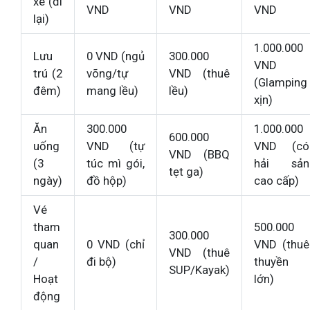
xe (đi
VND
VND
VND
lại)
1.000.000
Lưu
0 VND (ngủ
300.000
VND
trú (2
võng/tự
VND (thuê
(Glamping
đêm)
mang lều)
lều)
xịn)
Ăn
300.000
1.000.000
600.000
uống
VND (tự
VND (có
VND (BBQ
(3
túc mì gói,
hải sản
tẹt ga)
ngày)
đồ hộp)
cao cấp)
Vé
tham
500.000
300.000
quan
0 VND (chỉ
VND (thuê
VND (thuê
/
đi bộ)
thuyền
SUP/Kayak)
Hoạt
lớn)
động