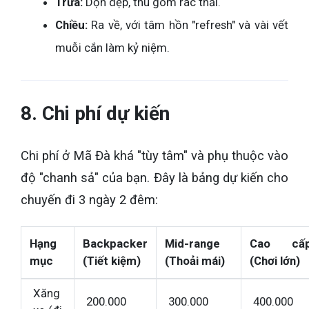
Trưa:
Dọn dẹp, thu gom rác thải.
Chiều:
Ra về, với tâm hồn "refresh" và vài vết
muỗi cắn làm kỷ niệm.
8. Chi phí dự kiến
Chi phí ở Mã Đà khá "tùy tâm" và phụ thuộc vào
độ "chanh sả" của bạn. Đây là bảng dự kiến cho
chuyến đi 3 ngày 2 đêm:
Hạng
Backpacker
Mid-range
Cao cấ
mục
(Tiết kiệm)
(Thoải mái)
(Chơi lớn)
Xăng
200.000
300.000
400.000