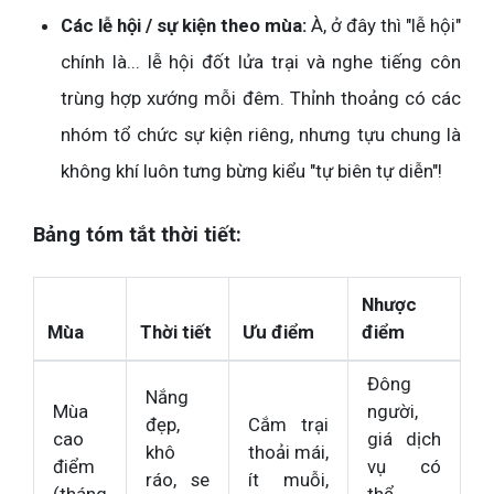
Các lễ hội / sự kiện theo mùa:
À, ở đây thì "lễ hội"
chính là... lễ hội đốt lửa trại và nghe tiếng côn
trùng hợp xướng mỗi đêm. Thỉnh thoảng có các
nhóm tổ chức sự kiện riêng, nhưng tựu chung là
không khí luôn tưng bừng kiểu "tự biên tự diễn"!
Bảng tóm tắt thời tiết:
Nhược
Mùa
Thời tiết
Ưu điểm
điểm
Đông
Nắng
Mùa
người,
đẹp,
Cắm trại
cao
giá dịch
khô
thoải mái,
điểm
vụ có
ráo, se
ít muỗi,
(tháng
thể