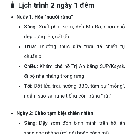
🧳 Lịch trình 2 ngày 1 đêm
Ngày 1: Hóa "người rừng"
Sáng:
Xuất phát sớm, đến Mã Đà, chọn chỗ
đẹp dựng lều, cất đồ.
Trưa:
Thưởng thức bữa trưa dã chiến tự
chuẩn bị.
Chiều:
Khám phá hồ Trị An bằng SUP/Kayak,
đi bộ nhẹ nhàng trong rừng.
Tối:
Đốt lửa trại, nướng BBQ, tâm sự "mỏng",
ngắm sao và nghe tiếng côn trùng "hát".
Ngày 2: Chào tạm biệt thiên nhiên
Sáng:
Dậy sớm đón bình minh trên hồ, ăn
sáng nhẹ nhàng (mì gói hoặc bánh mì).