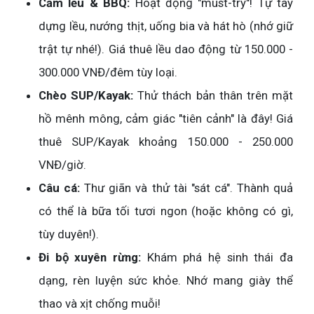
Cắm lều & BBQ:
Hoạt động "must-try"! Tự tay
dựng lều, nướng thịt, uống bia và hát hò (nhớ giữ
trật tự nhé!). Giá thuê lều dao động từ 150.000 -
300.000 VNĐ/đêm tùy loại.
Chèo SUP/Kayak:
Thử thách bản thân trên mặt
hồ mênh mông, cảm giác "tiên cảnh" là đây! Giá
thuê SUP/Kayak khoảng 150.000 - 250.000
VNĐ/giờ.
Câu cá:
Thư giãn và thử tài "sát cá". Thành quả
có thể là bữa tối tươi ngon (hoặc không có gì,
tùy duyên!).
Đi bộ xuyên rừng:
Khám phá hệ sinh thái đa
dạng, rèn luyện sức khỏe. Nhớ mang giày thể
thao và xịt chống muỗi!