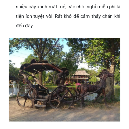
nhiều cây xanh mát mẻ, các chòi nghỉ miễn phí là
tiện ích tuyệt vời. Rất khó để cảm thấy chán khi
đến đây.