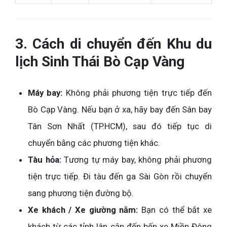
3. Cách di chuyển đến Khu du
lịch Sinh Thái Bò Cạp Vàng
Máy bay:
Không phải phương tiện trực tiếp đến
Bò Cạp Vàng. Nếu bạn ở xa, hãy bay đến Sân bay
Tân Sơn Nhất (TP.HCM), sau đó tiếp tục di
chuyển bằng các phương tiện khác.
Tàu hỏa:
Tương tự máy bay, không phải phương
tiện trực tiếp. Đi tàu đến ga Sài Gòn rồi chuyển
sang phương tiện đường bộ.
Xe khách / Xe giường nằm:
Bạn có thể bắt xe
khách từ các tỉnh lân cận đến bến xe Miền Đông