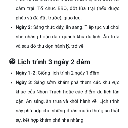
cắm trại. Tổ chức BBQ, đốt lửa trại (nếu được
phép và đã đặt trước), giao lưu.
Ngày 2:
Sáng thức dậy, ăn sáng. Tiếp tục vui chơi
nhẹ nhàng hoặc dạo quanh khu du lịch. Ăn trưa
và sau đó thu dọn hành lý, trở về.
🧭 Lịch trình 3 ngày 2 đêm
Ngày 1-2:
Giống lịch trình 2 ngày 1 đêm.
Ngày 3:
Sáng sớm khám phá thêm các khu vực
khác của Nhơn Trạch hoặc các điểm du lịch lân
cận. Ăn sáng, ăn trưa và khởi hành về. Lịch trình
này phù hợp cho những đoàn muốn thư giãn thật
sự, kết hợp khám phá nhẹ nhàng.