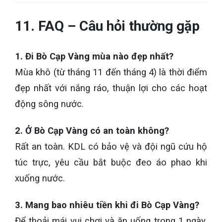
11. FAQ – Câu hỏi thường gặp
1. Đi Bò Cạp Vàng mùa nào đẹp nhất?
Mùa khô (từ tháng 11 đến tháng 4) là thời điểm
đẹp nhất với nắng ráo, thuận lợi cho các hoạt
động sông nước.
2. Ở Bò Cạp Vàng có an toàn không?
Rất an toàn. KDL có bảo vệ và đội ngũ cứu hộ
túc trực, yêu cầu bắt buộc đeo áo phao khi
xuống nước.
3. Mang bao nhiêu tiền khi đi Bò Cạp Vàng?
Để thoải mái vui chơi và ăn uống trong 1 ngày,