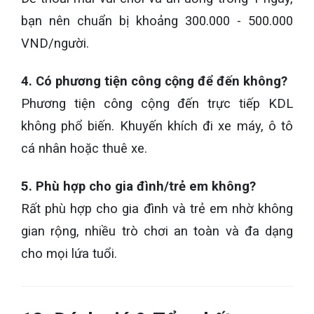
bạn nên chuẩn bị khoảng 300.000 - 500.000
VND/người.
4. Có phương tiện công cộng để đến không?
Phương tiện công cộng đến trực tiếp KDL
không phổ biến. Khuyến khích đi xe máy, ô tô
cá nhân hoặc thuê xe.
5. Phù hợp cho gia đình/trẻ em không?
Rất phù hợp cho gia đình và trẻ em nhờ không
gian rộng, nhiều trò chơi an toàn và đa dạng
cho mọi lứa tuổi.