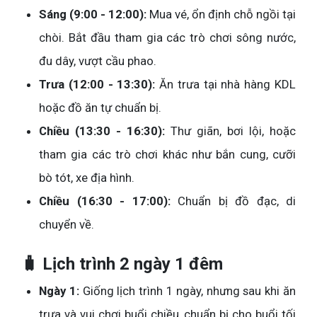
Sáng (9:00 - 12:00):
Mua vé, ổn định chỗ ngồi tại
chòi. Bắt đầu tham gia các trò chơi sông nước,
đu dây, vượt cầu phao.
Trưa (12:00 - 13:30):
Ăn trưa tại nhà hàng KDL
hoặc đồ ăn tự chuẩn bị.
Chiều (13:30 - 16:30):
Thư giãn, bơi lội, hoặc
tham gia các trò chơi khác như bắn cung, cưỡi
bò tót, xe địa hình.
Chiều (16:30 - 17:00):
Chuẩn bị đồ đạc, di
chuyển về.
🧳 Lịch trình 2 ngày 1 đêm
Ngày 1:
Giống lịch trình 1 ngày, nhưng sau khi ăn
trưa và vui chơi buổi chiều, chuẩn bị cho buổi tối