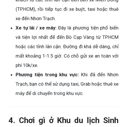
(TP.HCM), rồi tiếp tục đi xe buýt, taxi hoặc thuê
xe đến Nhơn Trạch.
Xe tự lái / xe máy:
Đây là phương tiện phổ biến
và tiện lợi nhất để đến Bò Cạp Vàng từ TP.HCM
hoặc các tỉnh lân cận. Đường đi khá dễ dàng, chỉ
mất khoảng 1-1.5 giờ. Có chỗ gửi xe an toàn với
phí 10k/xe.
Phương tiện trong khu vực:
Khi đã đến Nhơn
Trạch, bạn có thể sử dụng taxi, Grab hoặc thuê xe
máy để di chuyển trong khu vực.
4. Chơi gì ở Khu du lịch Sinh