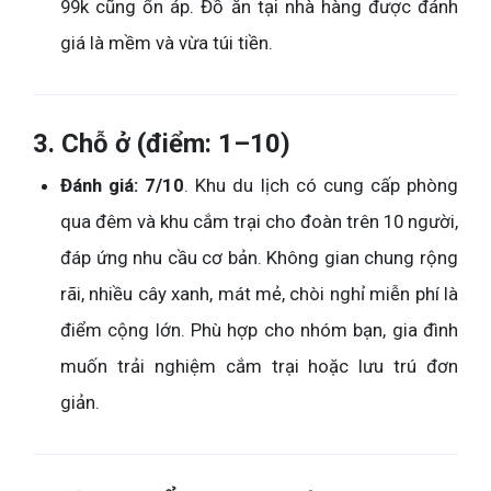
99k cũng ổn áp. Đồ ăn tại nhà hàng được đánh
giá là mềm và vừa túi tiền.
3. Chỗ ở (điểm: 1–10)
Đánh giá: 7/10
. Khu du lịch có cung cấp phòng
qua đêm và khu cắm trại cho đoàn trên 10 người,
đáp ứng nhu cầu cơ bản. Không gian chung rộng
rãi, nhiều cây xanh, mát mẻ, chòi nghỉ miễn phí là
điểm cộng lớn. Phù hợp cho nhóm bạn, gia đình
muốn trải nghiệm cắm trại hoặc lưu trú đơn
giản.