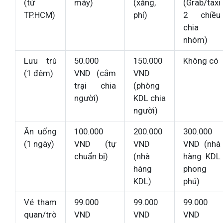
(từ
máy)
(xăng,
(Grab/taxi
TP.HCM)
phí)
2 chiều
chia
nhóm)
Lưu trú
50.000
150.000
Không có
(1 đêm)
VND (cắm
VND
trại chia
(phòng
người)
KDL chia
người)
Ăn uống
100.000
200.000
300.000
(1 ngày)
VND (tự
VND
VND (nhà
chuẩn bị)
(nhà
hàng KDL
hàng
phong
KDL)
phú)
Vé tham
99.000
99.000
99.000
quan/trò
VND
VND
VND