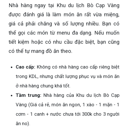
Nhà hàng ngay tại Khu du lịch Bò Cạp Vàng
được đánh giá là làm món ăn rất vừa miệng,
giá cả phải chăng và số lượng nhiều. Bạn có
thể gọi các món từ menu đa dạng. Nếu muốn
tiết kiệm hoặc có nhu cầu đặc biệt, bạn cũng
có thể tự mang đồ ăn theo.
Cao cấp:
Không có nhà hàng cao cấp riêng biệt
trong KDL, nhưng chất lượng phục vụ và món ăn
ở nhà hàng chung khá tốt.
Tầm trung:
Nhà hàng của Khu du lịch Bò Cạp
Vàng (Giá cả rẻ, món ăn ngon, 1 xào - 1 mặn - 1
cơm - 1 canh + nước chưa tới 300k cho 3 người
ăn no).