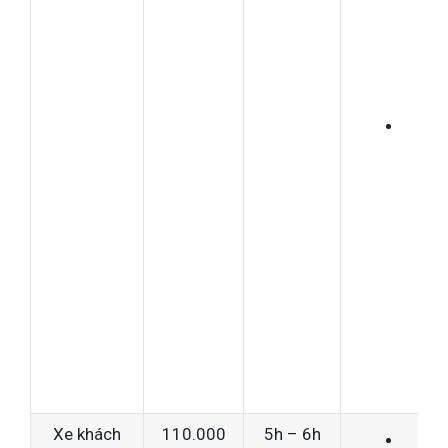
khô
quá
đắt
Dàn
cho
chu
đi
tho
mái
tiết
kiệ
Xe khách
110.000
5h – 6h
Có 