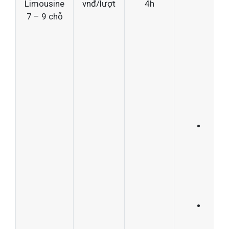
Limousine
vnđ/lượt
4h
có t
7 – 9 chỗ
trạ
bắt
khá
dọc
đườ
Xe 
đủ t
nghi
ngư
Phù
hợp