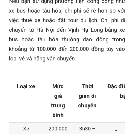
Nếu bạn sử dụng phương tiện công cộng như
xe bus hoặc tàu hỏa, chi phí sẽ rẻ hơn so với
việc thuê xe hoặc đặt tour du lịch. Chi phí di
chuyển từ Hà Nội đến Vịnh Hạ Long bằng xe
bus hoặc tàu hỏa thường dao động trong
khoảng từ 100.000 đến 200.000 đồng tùy vào
loại vé và hãng vận chuyển.
Loại xe
Mức
Thời
Đặc điểm 
giá
gian di
bật
trung
chuyển
bình
Xe
200.000
3h30 –
Khô