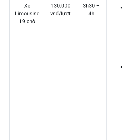
Xe
130.000
3h30 –
Khô
Limousine
vnđ/lượt
4h
bắt
19 chỗ
khá
dọc
đườ
Thu
dòn
xe x
đầy
tiện
ngh
như