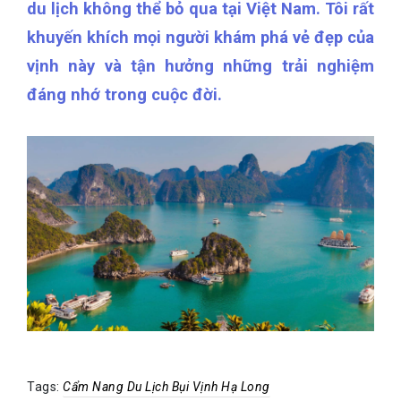
du lịch không thể bỏ qua tại Việt Nam. Tôi rất
khuyến khích mọi người khám phá vẻ đẹp của
vịnh này và tận hưởng những trải nghiệm
đáng nhớ trong cuộc đời.
Tags:
Cẩm Nang Du Lịch Bụi Vịnh Hạ Long