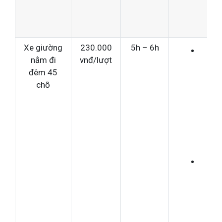
rẻ
Xe giường
230.000
5h – 6h
Hầu
nằm đi
vnđ/lượt
như
đêm 45
bắt
chỗ
khá
dọc
đườ
Có 
nằ
tho
mái