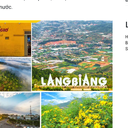
 nước.
H
B
S