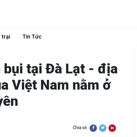
trại
Tin Tức
bụi tại Đà Lạt - địa
ủa Việt Nam nằm ở
yên
Chia sẻ: