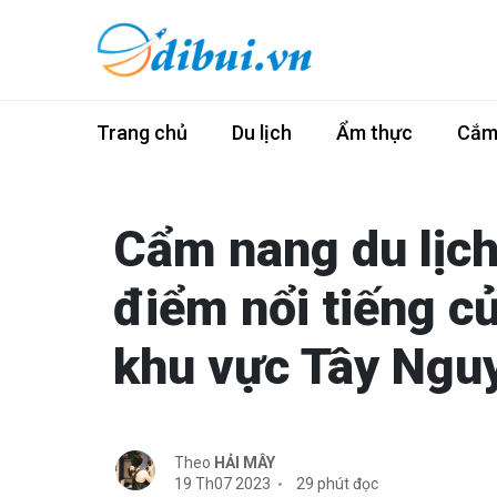
Trang chủ
Du lịch
Ẩm thực
Cắm 
Cẩm nang du lịch 
điểm nổi tiếng c
khu vực Tây Ngu
Theo
HẢI MÂY
19 Th07 2023
29 phút đọc