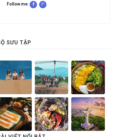
Follow me:
BỘ SƯU TẬP
BÀI VIẾT NỔI BẬT